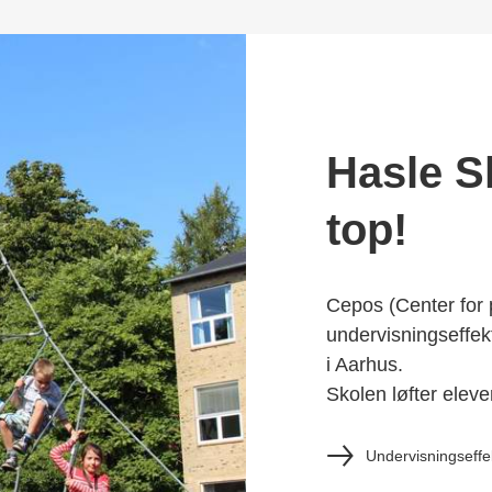
Hasle Sk
top!
Cepos (Center for p
undervisningseffekt
i Aarhus.
Skolen løfter elev
Undervisningseffe