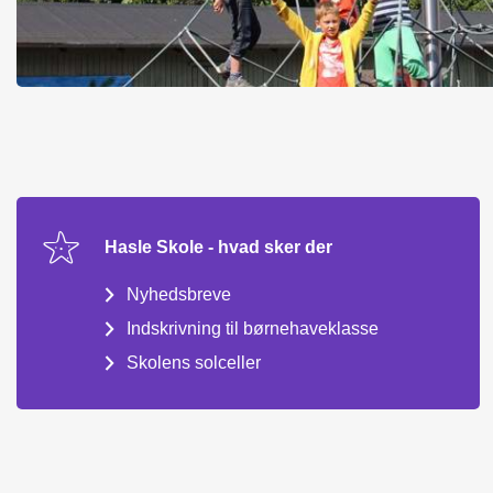
Hasle Skole - hvad sker der
Nyhedsbreve
Indskrivning til børnehaveklasse
Skolens solceller