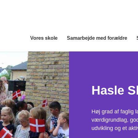
Vores skole
Samarbejde med forældre
Hasle S
Høj grad af faglig
værdigrundlag, god
udvikling og et ak