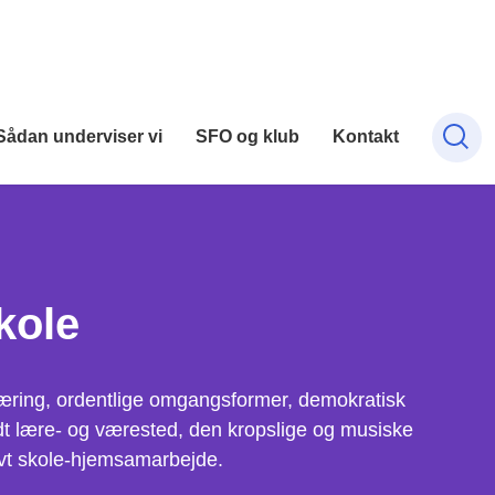
Sådan underviser vi
SFO og klub
Kontakt
kole
 læring, ordentlige omgangsformer, demokratisk
t lære- og værested, den kropslige og musiske
tivt skole-hjemsamarbejde.